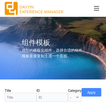
跳
转
到
主
要
内
容
组件模板
成型的模板化组件，选择合适的组件
模板直接复制生成一个页面。
Title
ID
Category