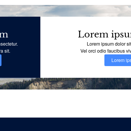
um
Lorem ipsum
sectetur.
Lorem ipsum dolor si
a sit.
Vel orci odio faucibus vi
Lorem i