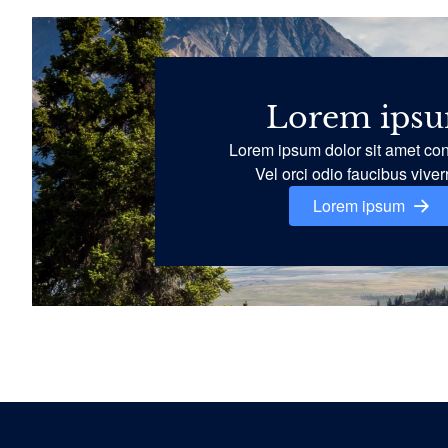
Lorem ips
Lorem ipsum dolor sit amet con
Vel orci odio faucibus viverr
Lorem ipsum