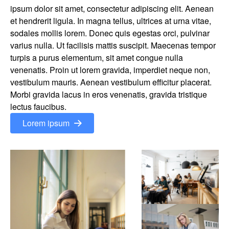
ipsum dolor sit amet, consectetur adipiscing elit. Aenean
et hendrerit ligula. In magna tellus, ultrices at urna vitae,
sodales mollis lorem. Donec quis egestas orci, pulvinar
varius nulla. Ut facilisis mattis suscipit. Maecenas tempor
turpis a purus elementum, sit amet congue nulla
venenatis. Proin ut lorem gravida, imperdiet neque non,
vestibulum mauris. Aenean vestibulum efficitur placerat.
Morbi gravida lacus in eros venenatis, gravida tristique
lectus faucibus.
Lorem ipsum